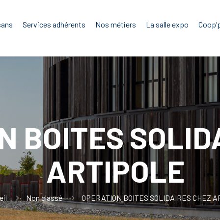
sans
Services adhérents
Nos métiers
La salle expo
Coop’
N BOITES SOLID
ARTIPOLE
eil
Non classé
OPERATION BOITES SOLIDAIRES CHEZ A