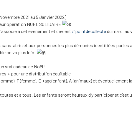
ovembre 2021 au 5 Janvier 2022]
 leur opération NOEL SOLIDAIRE
s’associe à cet événement et devient
#pointdecollecte
du mardi au v
 sans-abris et aux personnes les plus démunies identifiées par les 
 on va plus loin !
n vrai cadeau de Noël !
res » pour une distribution équitable
 (homme), F (femme), E +age(enfant), A (animaux) et éventuellement l
utes et à tous. Les enfants seront heureux d’y participer et c’est u